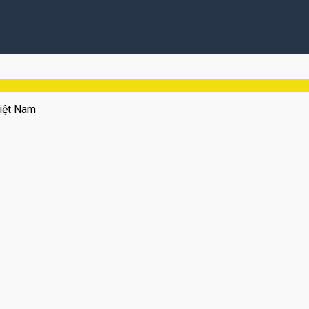
Việt Nam