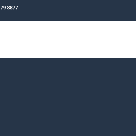
979 8877