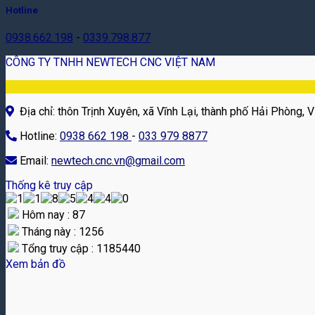
Hotline
0938.662.198
-
0339.798.877
CÔNG TY TNHH NEWTECH CNC VIỆT NAM
Địa chỉ: thôn Trịnh Xuyên, xã Vĩnh Lại, thành phố Hải Phòng, 
Hotline:
0938 662 198
-
033 979 8877
Email:
newtech.cnc.vn@gmail.com
Thống kê truy cập
Hôm nay : 87
Tháng này : 1256
Tổng truy cập : 1185440
Xem bản đồ