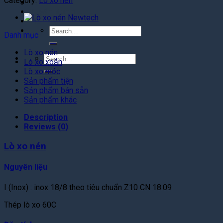
Category:
Lò xo nén
Tin tức
Tuyển dụng
Liên hệ
Search
Danh mục
for:
Lò xo nén
Search
Lò xo xoắn
for:
Lò xo móc
Sản phẩm tiện
Sản phẩm bán sẵn
Sản phẩm khác
Description
Reviews (0)
Lò xo nén
Nguyên liệu
I (Inox) : inox 18/8 theo tiêu chuẩn Z10 CN 18.09
Thép lò xo 60C