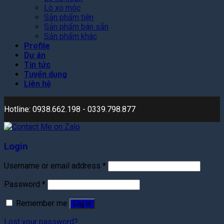
Lò xo móc
Sản phẩm tiện
Sản phẩm bán sẵn
Sản phẩm khác
Profile
Dự án
Tin tức
Tuyển dụng
Liên hệ
Hotline: 0938.662.198 - 0339.798.877
Login
Username or email address
*
Password
*
Remember me
Log in
Lost your password?