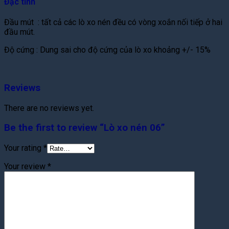
Đặc tính
Đầu mút : tất cả các lò xo nén đều có vòng xoắn nối tiếp ở hai
đầu mút.
Độ cứng : Dung sai cho độ cứng của lò xo khoảng +/- 15%
Reviews
There are no reviews yet.
Be the first to review “Lò xo nén 06”
Your rating
*
Your review
*