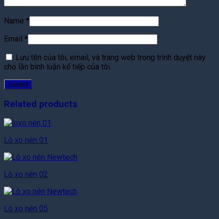
Name
*
Email
*
Lưu tên của tôi, email, và trang web trong trình duyệt này
cho lần bình luận kế tiếp của tôi.
Related products
Lò xo nén 01
Lò xo nén 02
Lò xo nén 05