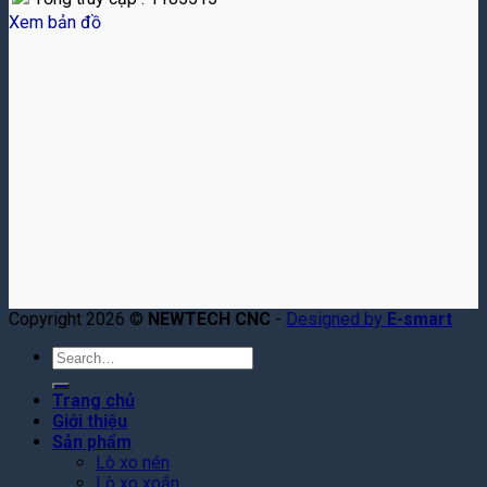
Xem bản đồ
Copyright 2026 ©
NEWTECH CNC
-
Designed by
E-smart
Search
for:
Trang chủ
Giới thiệu
Sản phẩm
Lò xo nén
Lò xo xoắn