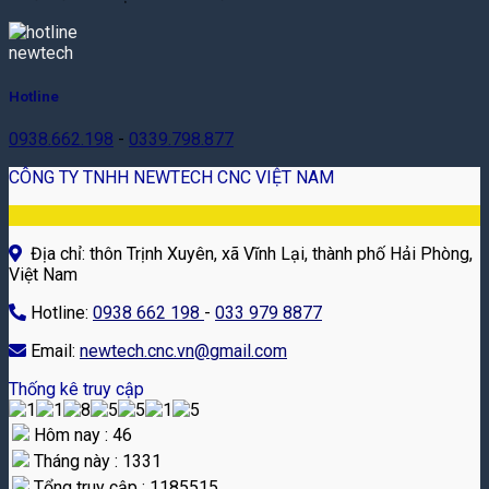
Hotline
0938.662.198
-
0339.798.877
CÔNG TY TNHH NEWTECH CNC VIỆT NAM
Địa chỉ: thôn Trịnh Xuyên, xã Vĩnh Lại, thành phố Hải Phòng,
Việt Nam
Hotline:
0938 662 198
-
033 979 8877
Email:
newtech.cnc.vn@gmail.com
Thống kê truy cập
Hôm nay : 46
Tháng này : 1331
Tổng truy cập : 1185515