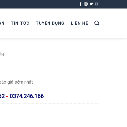
ÁN
TIN TỨC
TUYỂN DỤNG
LIÊN HỆ
ẮN
 báo giá sớm nhất
62
-
0374.246.166