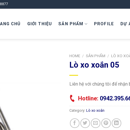
 8877
ANG CHỦ
GIỚI THIỆU
SẢN PHẨM
PROFILE
DỰ 
HOME
/
SẢN PHẨM
/
LÒ XO XO
Lò xo xoắn 05
Liên hệ với chúng tôi để nhận
Hotline:
0942.395.6
Category:
Lò xo xoắn