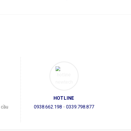
HOTLINE
u cầu
0938.662.198
-
0339.798.877